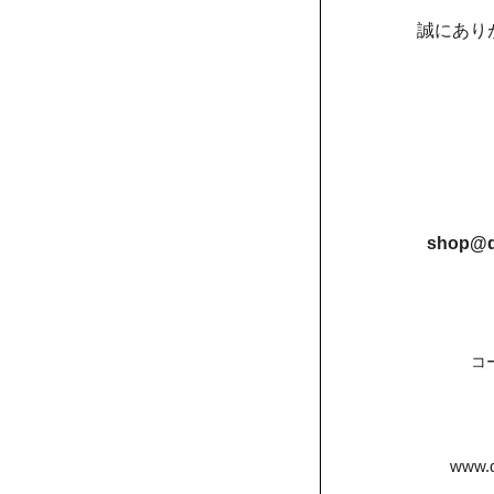
誠にあり
shop@d
コ
www.d