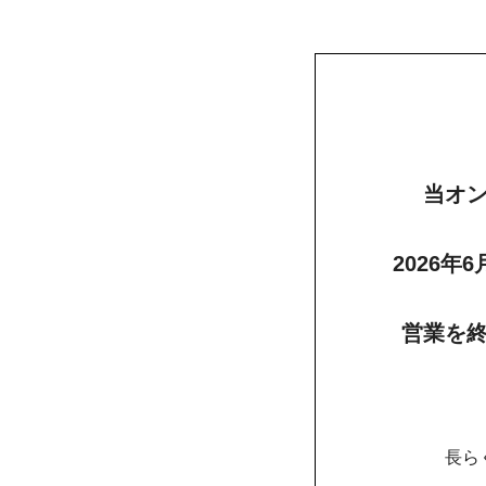
当オ
2026年
営業を
長ら