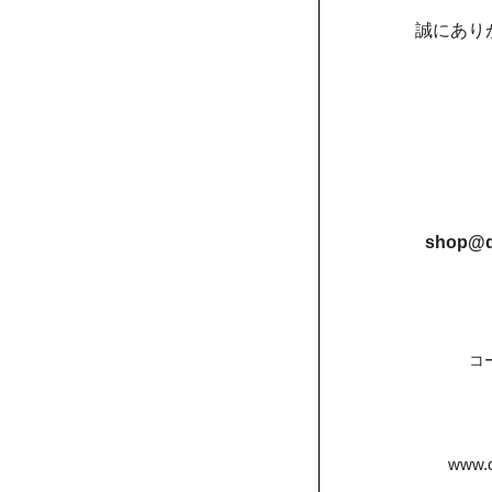
誠にあり
shop@d
コ
www.d