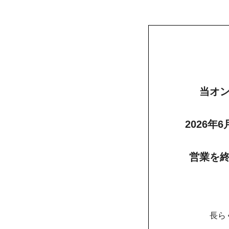
当オ
2026年
営業を
長ら