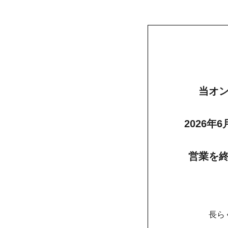
当オ
2026年
営業を
長ら