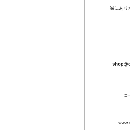
誠にあり
shop@d
コ
www.d