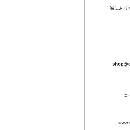
誠にあり
shop@d
コ
www.d