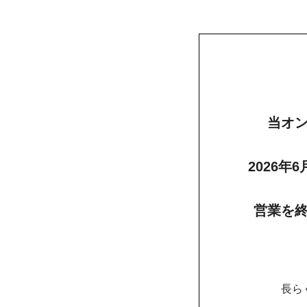
当オ
2026年
営業を
長ら