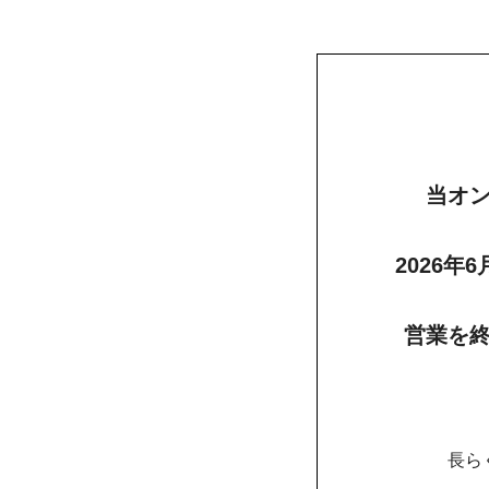
当オ
2026年
営業を
長ら