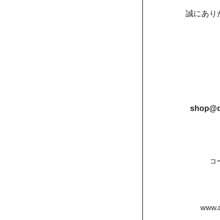
誠にあり
shop@d
コ
www.d