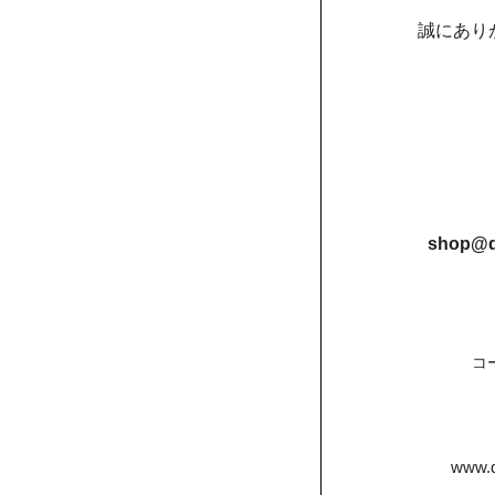
誠にあり
shop@d
コ
www.d