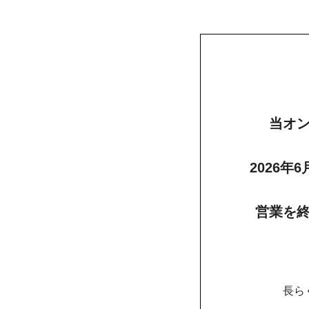
当オ
2026年
営業を
長ら